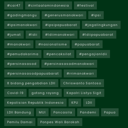
#cai47
#cintaalamindonesia
#festival
#gadingmangu
#generusmanokwari
#ipsi
#ipsimanokwari
#ipsipapuabarat
#jagalingkungan
#jumat
#ldii
#ldiimanokwari
#ldiipapuabarat
#manokwari
#nasionalisme
#papuabarat
#pemudakarima
#pencaksilat
#pengajianldii
#persinasasad
#persinasasadmanokwari
#persinasasadpapuabarat
#rrimanokwari
8 bidang pengabdian LDII
Chriswanto Santoso
Covid-19
gotong royong
Kapolri Listyo Sigit
Kepolisian Republik Indonesia
KPU
LDII
LDII Bandung
MUI
Pancasila
Pandemi
Papua
Pemilu Damai
Ponpes Wali Barokah