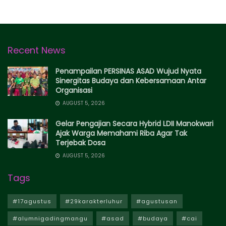
Recent News
Penampailan PERSINAS ASAD Wujud Nyata
Sinergitas Budaya dan Kebersamaan Antar
Organisasi
AUGUST 5, 2026
Gelar Pengajian Secara Hybrid LDII Manokwari
Ajak Warga Memahami Riba Agar Tak
Terjebak Dosa
AUGUST 5, 2026
Tags
#17agustus
#29karakterluhur
#agustusan
#alumnigadingmangu
#asad
#budaya
#cai