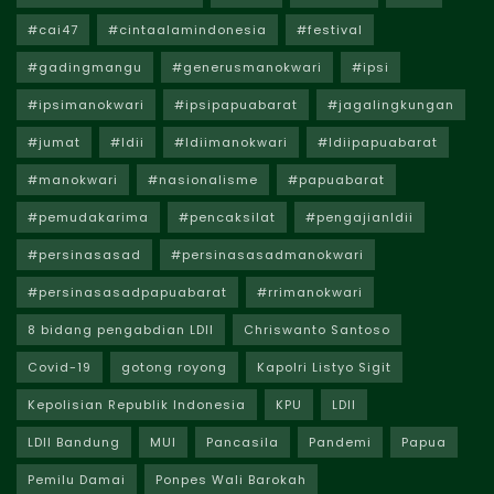
#cai47
#cintaalamindonesia
#festival
#gadingmangu
#generusmanokwari
#ipsi
#ipsimanokwari
#ipsipapuabarat
#jagalingkungan
#jumat
#ldii
#ldiimanokwari
#ldiipapuabarat
#manokwari
#nasionalisme
#papuabarat
#pemudakarima
#pencaksilat
#pengajianldii
#persinasasad
#persinasasadmanokwari
#persinasasadpapuabarat
#rrimanokwari
8 bidang pengabdian LDII
Chriswanto Santoso
Covid-19
gotong royong
Kapolri Listyo Sigit
Kepolisian Republik Indonesia
KPU
LDII
LDII Bandung
MUI
Pancasila
Pandemi
Papua
Pemilu Damai
Ponpes Wali Barokah