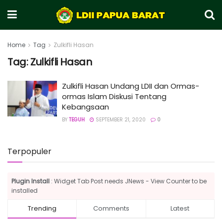
Home
Tag
Zulkifli Hasan
Tag:
Zulkifli Hasan
Zulkifli Hasan Undang LDII dan Ormas-
ormas Islam Diskusi Tentang
Kebangsaan
BY
TEGUH
SEPTEMBER 21, 2020
0
Terpopuler
Plugin Install
: Widget Tab Post needs JNews - View Counter to be
installed
Trending
Comments
Latest