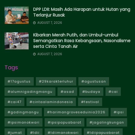
DPP LDII: Masih Ada Harapan untuk Hutan yang
Terlanjur Rusak
AUGUST 7, 2026
Kibarkan Merah Putih, dan Umbul-umbul
Semangatkan Rasa Kebangsaan, Nasonalisme
serta Cinta Tanah Air
AUGUST 7, 2026
Tags
#17agustus
#29karakterluhur
#agustusan
#alumnigadingmangu
#asad
#budaya
#cai
#cai47
#cintaalamindonesia
#festival
#gadingmangu
#harimangroveseduinia2026
#ipsi
#ipsimanokwari
#ipsipapuabarat
#jagalingkungan
#jumat
#ldii
#ldiimanokwari
#ldiipapuabarat