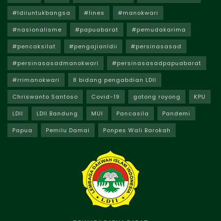
#ldiiuntukbangsa
#lines
#manokwari
#nasionalisme
#papuabarat
#pemudakarima
#pencaksilat
#pengajianldii
#persinasasad
#persinasasadmanokwari
#persinasasadpapuabarat
#rrimanokwari
8 bidang pengabdian LDII
Chriswanto Santoso
Covid-19
gotong royong
KPU
LDII
LDII Bandung
MUI
Pancasila
Pandemi
Papua
Pemilu Damai
Ponpes Wali Barokah